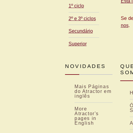
Está 
1º ciclo
Se de
2º e 3º ciclos
nos
.
Secundário
Superior
NOVIDADES
QU
SO
Mais Páginas
do Atractor em
H
inglês
Ó
More
S
Atractor's
pages in
A
English